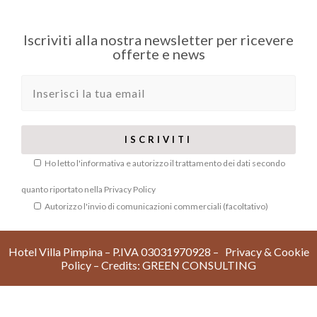
Iscriviti alla nostra newsletter per ricevere
offerte e news
Ho letto l'informativa e autorizzo il trattamento dei dati secondo
quanto riportato nella
Privacy Policy
Autorizzo l'invio di comunicazioni commerciali (facoltativo)
Hotel Villa Pimpina – P.IVA 03031970928 –
Privacy & Cookie
Policy
– Credits:
GREEN CONSULTIN
G