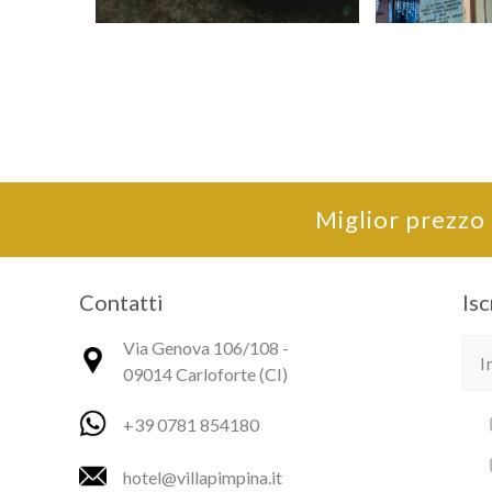
Miglior prezzo
Contatti
Isc
Via Genova 106/108 -
09014 Carloforte (CI)
+39 0781 854180
hotel@villapimpina.it