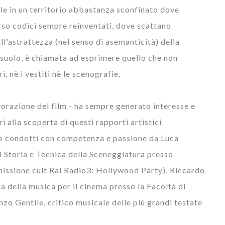
e in un territorio abbastanza sconfinato dove
rso codici sempre reinventati, dove scattano
ll'astrattezza (nel senso di asemanticità) della
l suolo, è chiamata ad esprimere quello che non
, nè i vestiti nè le scenografie.
vorazione del film - ha sempre generato interesse e
ri alla scoperta di questi rapporti artistici
sono condotti con competenza e passione da Luca
i Storia e Tecnica della Sceneggiatura presso
smissione cult Rai Radio3: Hollywood Party), Riccardo
a della musica per il cinema presso la Facoltà di
nzo Gentile, critico musicale delle più grandi testate