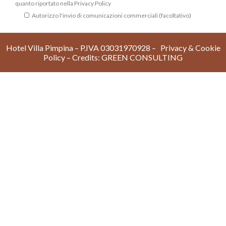
quanto riportato nella
Privacy Policy
Autorizzo l'invio di comunicazioni commerciali (facoltativo)
Hotel Villa Pimpina – P.IVA 03031970928 –
Privacy & Cookie
Policy
– Credits:
GREEN CONSULTIN
G