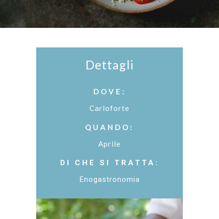
Dettagli
DOVE:
Carloforte
QUANDO:
Aprile
DI CHE SI TRATTA:
Enogastronomia